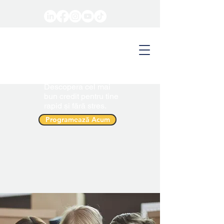
Descopera cel mai
bun credit pentru tine
rapid și fără stres.
Programează Acum