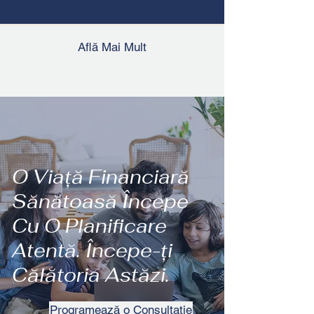
Află Mai Mult
O Viață Financiară
Sănătoasă Începe
Cu O Planificare
Atentă. Începe-ți
Călătoria Astăzi.
Programează o Consultație