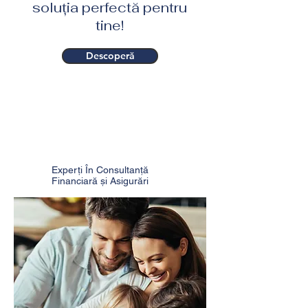
soluția perfectă pentru
tine!
Descoperă
Asigurări și
investiții
Experți În Consultanță
Financiară și Asigurări